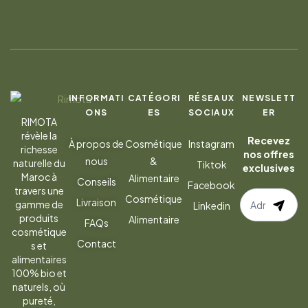
INFORMATI
CATÉGORI
RÉSEAUX
NEWSLETT
ONS
ES
SOCIAUX
ER
RIMOTA
révèle la
Recevez
À propos de
Cosmétique
Instagram
richesse
nos offres
nous
&
naturelle du
Tiktok
exclusives
Maroc à
Alimentaire
Conseils
Facebook
travers une
S’abonner
Cosmétique
Livraison
gamme de
Linkedin
à
produits
Alimentaire
FAQs
la
cosmétique
Contact
s et
newsletter
alimentaires
100% bio et
naturels, où
pureté,