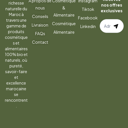
À propos de
Cosmétique
Instagram
richesse
nos offres
nous
&
naturelle du
Tiktok
exclusives
Maroc à
Alimentaire
Conseils
Facebook
travers une
S’abonner
Cosmétique
Livraison
gamme de
Linkedin
à
produits
Alimentaire
FAQs
la
cosmétique
Contact
s et
newsletter
alimentaires
100% bio et
naturels, où
pureté,
savoir-faire
et
excellence
marocaine
se
rencontrent
.