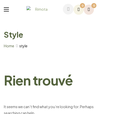
0
0
Style
Home
style
Rien trouvé
It seems we can’t find what you’re looking for. Perhaps
searching can help.