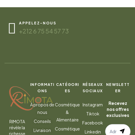
APPELEZ-NOUS
+212 6 75 54 57 73
INFORMATI
CATÉGORI
RÉSEAUX
NEWSLETT
ONS
ES
SOCIAUX
ER
Recevez
À propos de
Cosmétique
Instagram
nos offres
nous
&
Tiktok
exclusives
Alimentaire
Conseils
RIMOTA
Facebook
S’abonner
révèle la
Cosmétique
Livraison
Linkedin
richesse
à