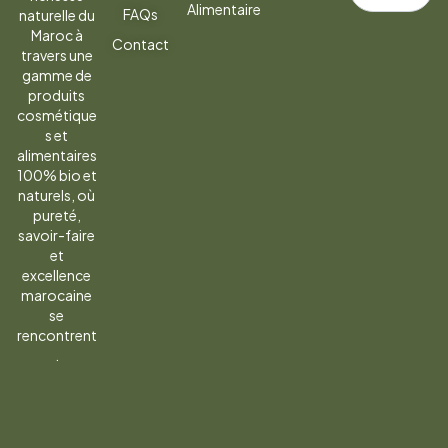
Alimentaire
FAQs
naturelle du
la
Maroc à
Contact
newsletter
travers une
gamme de
produits
cosmétique
s et
alimentaires
100% bio et
naturels, où
pureté,
savoir-faire
et
excellence
marocaine
se
rencontrent
.