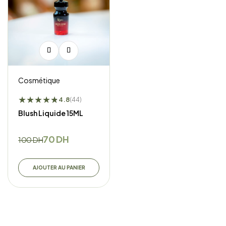
Cosmétique
★
★
★
★
★
★
4.8
(44)
Blush Liquide 15ML
70
DH
100
DH
AJOUTER AU PANIER