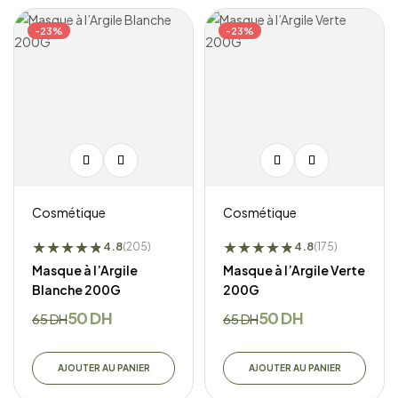
-23%
-23%
Cosmétique
Cosmétique
★
★
★
★
★
★
★
★
★
★
★
★
4.8
4.8
(205)
(175)
Masque à l’Argile
Masque à l’Argile Verte
Blanche 200G
200G
50
DH
50
DH
65
DH
65
DH
AJOUTER AU PANIER
AJOUTER AU PANIER