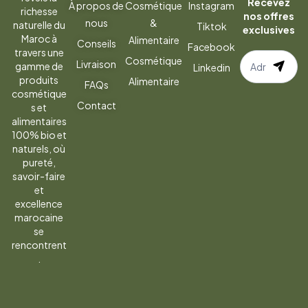
Recevez
À propos de
Cosmétique
Instagram
richesse
nos offres
nous
&
naturelle du
Tiktok
exclusives
Maroc à
Alimentaire
Conseils
Facebook
travers une
S’abonner
Cosmétique
Livraison
gamme de
Linkedin
à
produits
Alimentaire
FAQs
la
cosmétique
Contact
s et
newsletter
alimentaires
100% bio et
naturels, où
pureté,
savoir-faire
et
excellence
marocaine
se
rencontrent
.