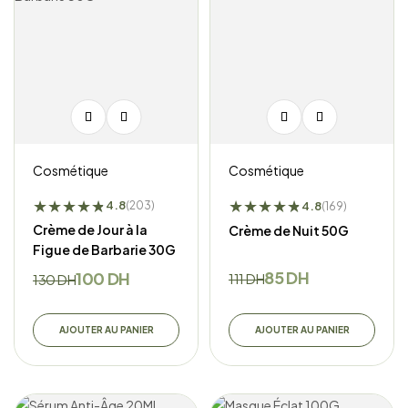
Cosmétique
Cosmétique
★
★
★
★
★
★
★
★
★
★
★
★
4.8
4.8
(203)
(169)
Crème de Jour à la
Crème de Nuit 50G
Figue de Barbarie 30G
85
DH
100
DH
111
DH
130
DH
AJOUTER AU PANIER
AJOUTER AU PANIER