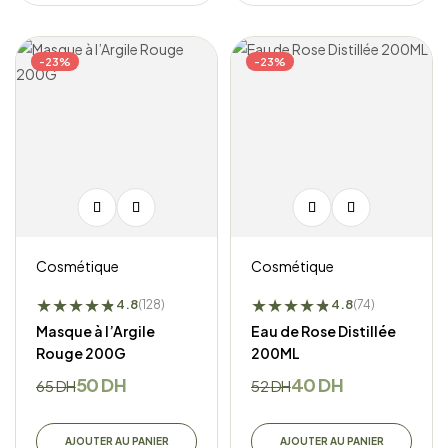
-23%
-23%
Cosmétique
Cosmétique
★
★
★
★
★
★
★
★
★
★
★
★
4.8
4.8
(128)
(74)
Masque à l’Argile
Eau de Rose Distillée
Rouge 200G
200ML
50
DH
40
DH
65
DH
52
DH
AJOUTER AU PANIER
AJOUTER AU PANIER