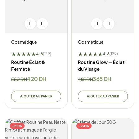
Cosmétique
Cosmétique
★
★
★
★
★
★
★
★
★
★
★
★
4.8
4.8
(129)
(129)
Routine Éclat &
Routine Glow — Éclat
Fermeté
du Visage
420
DH
365
DH
550
DH
485
DH
AJOUTER AU PANIER
AJOUTER AU PANIER
-22%
-24%