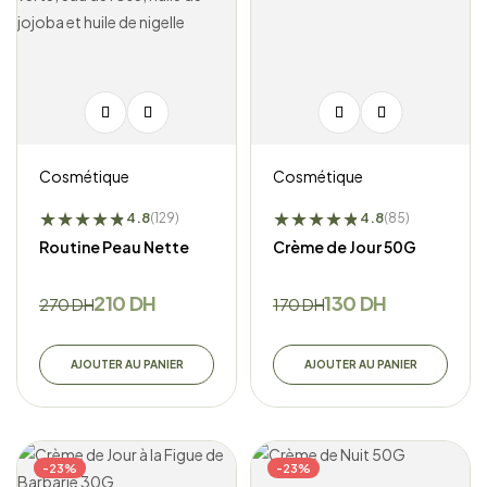
Cosmétique
Cosmétique
★
★
★
★
★
★
★
★
★
★
★
★
4.8
4.8
(129)
(85)
Routine Peau Nette
Crème de Jour 50G
210
DH
130
DH
270
DH
170
DH
AJOUTER AU PANIER
AJOUTER AU PANIER
-23%
-23%