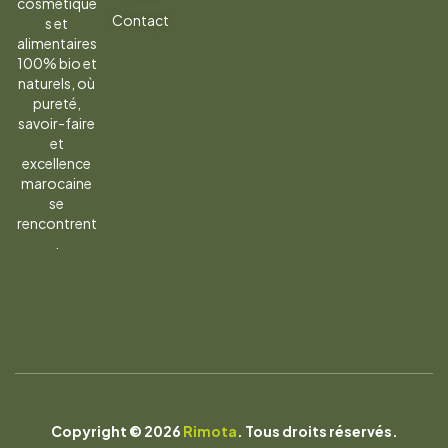
la
cosmétique
Contact
s et
newsletter
alimentaires
100% bio et
naturels, où
pureté,
savoir-faire
et
excellence
marocaine
se
rencontrent
.
Copyright © 2026
Rimota
. Tous droits réservés.