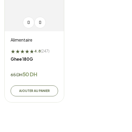
Alimentaire
★
★
★
★
★
★
4.8
(247)
Ghee 180G
50
DH
65
DH
AJOUTER AU PANIER