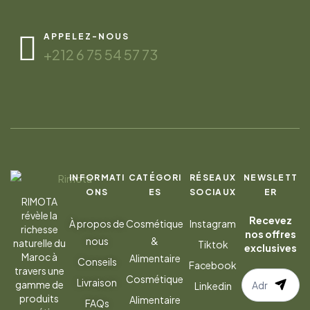
APPELEZ-NOUS
+212 6 75 54 57 73
INFORMATI
CATÉGORI
RÉSEAUX
NEWSLETT
ONS
ES
SOCIAUX
ER
RIMOTA
révèle la
Recevez
À propos de
Cosmétique
Instagram
richesse
nos offres
nous
&
naturelle du
Tiktok
exclusives
Maroc à
Alimentaire
Conseils
Facebook
travers une
S’abonner
Cosmétique
Livraison
gamme de
Linkedin
à
produits
Alimentaire
FAQs