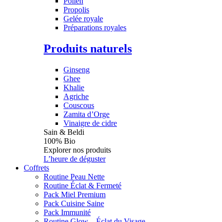
Pollen
Propolis
Gelée royale
Préparations royales
Produits naturels
Ginseng
Ghee
Khalie
Agriche
Couscous
Zamita d’Orge
Vinaigre de cidre
Sain & Beldi
100% Bio
Explorer nos produits
L’heure de déguster
Coffrets
Routine Peau Nette
Routine Éclat & Fermeté
Pack Miel Premium
Pack Cuisine Saine
Pack Immunité
Routine Glow – Éclat du Visage