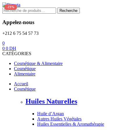
Menu
-24%
-25%
-22%
-24%
-23%
-23%
-23%
-23%
-23%
-23%
-23%
-23%
Recherche
Recherche
pour :
Appelez-nous
+212 6 75 54 57 73
0
0
0
DH
CATÉGORIES
Cosmétique & Alimentaire
Cosmétique
Alimentaire
Accueil
Cosmétique
Huiles Naturelles
Huile d’Argan
Autres Huiles Végétales
Huiles Essentielles & Aromathérapie