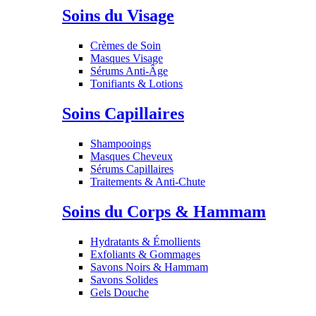
Soins du Visage
Crèmes de Soin
Masques Visage
Sérums Anti-Âge
Tonifiants & Lotions
Soins Capillaires
Shampooings
Masques Cheveux
Sérums Capillaires
Traitements & Anti-Chute
Soins du Corps & Hammam
Hydratants & Émollients
Exfoliants & Gommages
Savons Noirs & Hammam
Savons Solides
Gels Douche