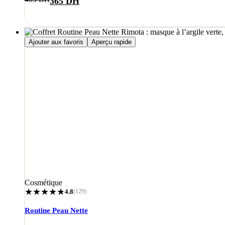
Le
Le
365
DH
prix
prix
initial
actuel
était :
est :
Ajouter aux favoris
Aperçu rapide
485 DH.
365 DH.
Cosmétique
★
★
★
★
★
★
4.8
(129)
Routine Peau Nette