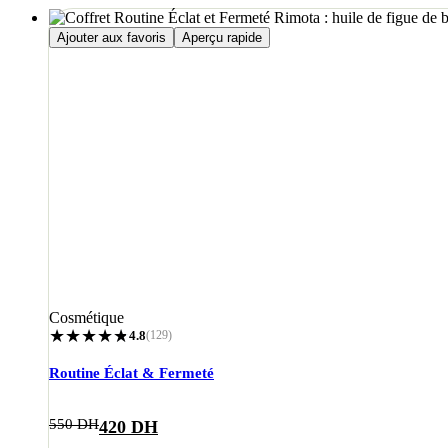
Ajouter aux favoris
Aperçu rapide
Cosmétique
★
★
★
★
★
★
4.8
(129)
Routine Éclat & Fermeté
Le
Le
550
DH
420
DH