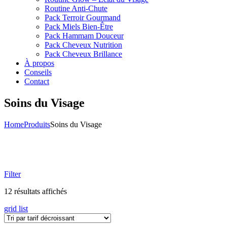
Routine Anti-Chute
Pack Terroir Gourmand
Pack Miels Bien-Être
Pack Hammam Douceur
Pack Cheveux Nutrition
Pack Cheveux Brillance
À propos
Conseils
Contact
Soins du Visage
Home
Produits
Soins du Visage
Filter
Trié
12 résultats affichés
par
grid
list
prix
décroissant