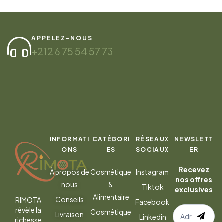
APPELEZ-NOUS
+212 6 75 54 57 73
INFORMATI
CATÉGORI
RÉSEAUX
NEWSLETT
ONS
ES
SOCIAUX
ER
Recevez
À propos de
Cosmétique
Instagram
nos offres
nous
&
Tiktok
exclusives
Alimentaire
Conseils
RIMOTA
Facebook
S’abonner
révèle la
Cosmétique
Livraison
Linkedin
richesse
à