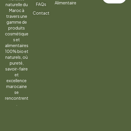
Alimentaire
FAQs
naturelle du
la
Maroc à
Contact
newsletter
travers une
gamme de
produits
cosmétique
s et
alimentaires
100% bio et
naturels, où
pureté,
savoir-faire
et
excellence
marocaine
se
rencontrent
.