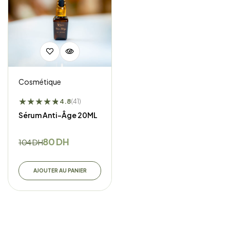
Cosmétique
★
★
★
★
★
★
4.8
(41)
Sérum Anti-Âge 20ML
80
DH
104
DH
AJOUTER AU PANIER