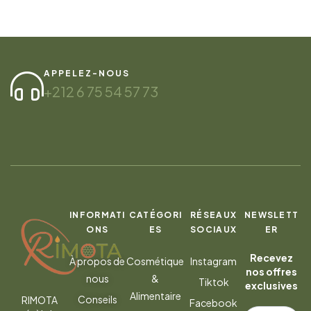
APPELEZ-NOUS
+212 6 75 54 57 73
INFORMATI
CATÉGORI
RÉSEAUX
NEWSLETT
ONS
ES
SOCIAUX
ER
Recevez
À propos de
Cosmétique
Instagram
nos offres
nous
&
Tiktok
exclusives
Alimentaire
Conseils
RIMOTA
Facebook