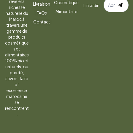
S’abonner
révèle la
Cosmétique
Livraison
Linkedin
richesse
à
Alimentaire
FAQs
naturelle du
la
Maroc à
Contact
newsletter
travers une
gamme de
produits
cosmétique
s et
alimentaires
100% bio et
naturels, où
pureté,
savoir-faire
et
excellence
marocaine
se
rencontrent
.