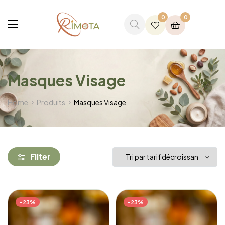
0
0
Masques Visage
Home
Produits
Masques Visage
Filter
-23%
-23%