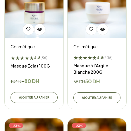
Cosmétique
Cosmétique
★
★
★
★
★
★
★
★
★
★
★
★
4.8
4.8
(205)
(86)
Masque à l’Argile
Masque Éclat 100G
Blanche 200G
80
DH
50
DH
104
DH
65
DH
AJOUTER AU PANIER
AJOUTER AU PANIER
-23%
-23%