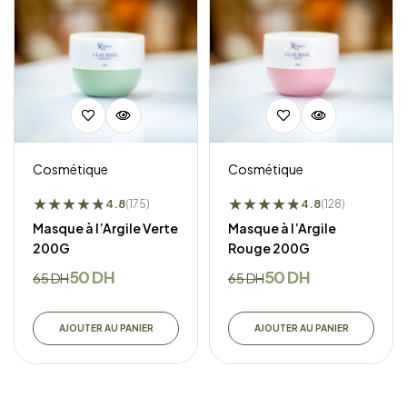
Cosmétique
Cosmétique
★
★
★
★
★
★
★
★
★
★
★
★
4.8
4.8
(175)
(128)
Masque à l’Argile Verte
Masque à l’Argile
200G
Rouge 200G
50
DH
50
DH
65
DH
65
DH
AJOUTER AU PANIER
AJOUTER AU PANIER