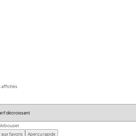
Trié
s affichés
par
prix
décroissant
 aux favoris
Aperçu rapide