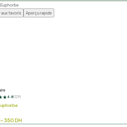
 aux favoris
Aperçu rapide
H.
H.
ire
★
★
★
4.8
(129)
Euphorbe
–
350
DH