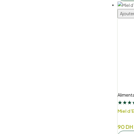
initial
actuel
était :
est :
Ajouter
620 D
399 D
Alimenta
★
★
★
Miel d’
Plage
90
DH