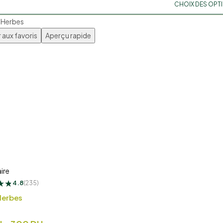
CHOIX DES OPT
 aux favoris
Aperçu rapide
H
ire
★
★
★
4.8
(235)
Herbes