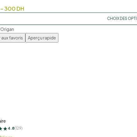
–
300
DH
CHOIX DES OPT
 aux favoris
Aperçu rapide
H
ire
★
★
★
4.8
(129)