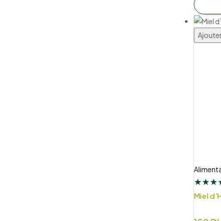
de
prix :
90 DH
Ajouter
à
350 D
Alimenta
★
★
★
Miel d’