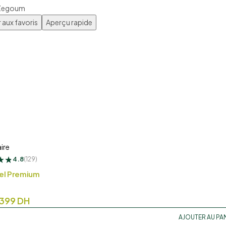
H
 aux favoris
Aperçu rapide
H
ire
★
★
★
4.8
(129)
el Premium
399
DH
AJOUTER AU PA