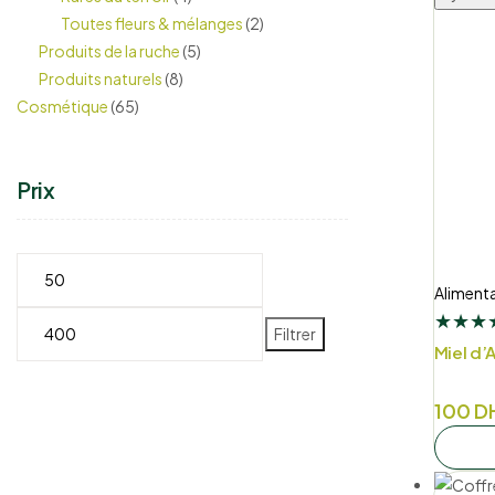
Toutes fleurs & mélanges
(2)
Produits de la ruche
(5)
Produits naturels
(8)
Cosmétique
(65)
Prix
Prix
Prix
min
max
Alimenta
★
★
★
Filtrer
Miel d’
Plage
100
D
de
prix :