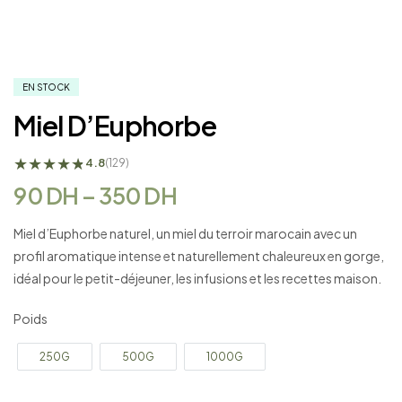
EN STOCK
Miel D’Euphorbe
★
★
★
★
★
★
4.8
(129)
90
DH
–
350
DH
Miel d’Euphorbe naturel, un miel du terroir marocain avec un
profil aromatique intense et naturellement chaleureux en gorge,
idéal pour le petit-déjeuner, les infusions et les recettes maison.
Poids
250G
500G
1000G