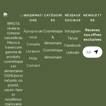
INFORMATI
CATÉGORI
RÉSEAUX
NEWSLETT
ONS
ES
SOCIAUX
ER
RIMOTA
révèle la
Recevez
À propos de
Cosmétique
Instagram
richesse
nos offres
nous
&
naturelle du
Tiktok
exclusives
Maroc à
Alimentaire
Conseils
Facebook
travers une
S’abonner
Cosmétique
Livraison
gamme de
Linkedin
à
produits
Alimentaire
FAQs
la
cosmétique
Contact
s et
newsletter
alimentaires
100% bio et
naturels, où
pureté,
savoir-faire
et
excellence
marocaine