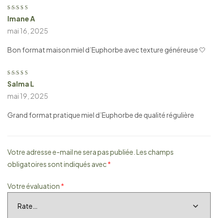
Imane A
Note
5
sur 5
mai 16, 2025
Bon format maison miel d’Euphorbe avec texture généreuse 🤍
Salma L
Note
5
sur 5
mai 19, 2025
Grand format pratique miel d’Euphorbe de qualité régulière
Votre adresse e-mail ne sera pas publiée.
Les champs
obligatoires sont indiqués avec
*
Votre évaluation
*