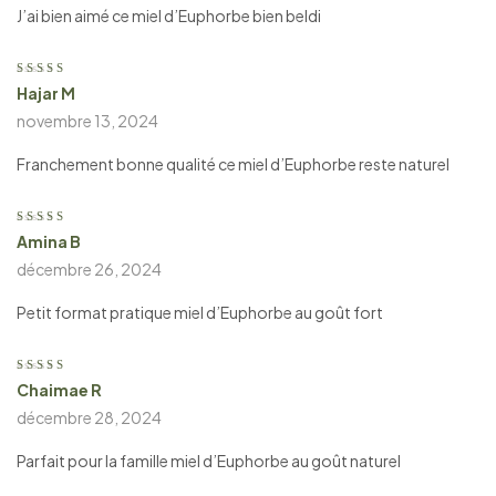
J’ai bien aimé ce miel d’Euphorbe bien beldi
Hajar M
Note
4
sur
5
novembre 13, 2024
Franchement bonne qualité ce miel d’Euphorbe reste naturel
Amina B
Note
5
sur 5
décembre 26, 2024
Petit format pratique miel d’Euphorbe au goût fort
Chaimae R
Note
4
sur
5
décembre 28, 2024
Parfait pour la famille miel d’Euphorbe au goût naturel