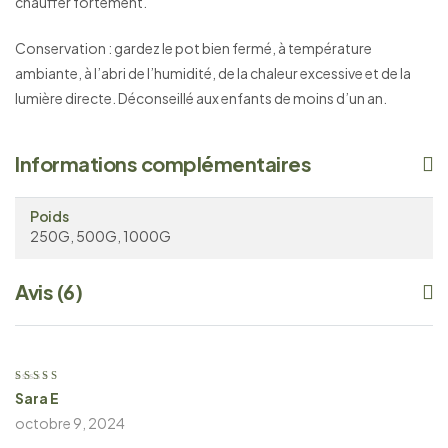
chauffer fortement.
Conservation : gardez le pot bien fermé, à température
ambiante, à l’abri de l’humidité, de la chaleur excessive et de la
lumière directe. Déconseillé aux enfants de moins d’un an.
Informations complémentaires
Poids
250G, 500G, 1000G
Avis (6)
Sara E
Note
5
sur 5
octobre 9, 2024