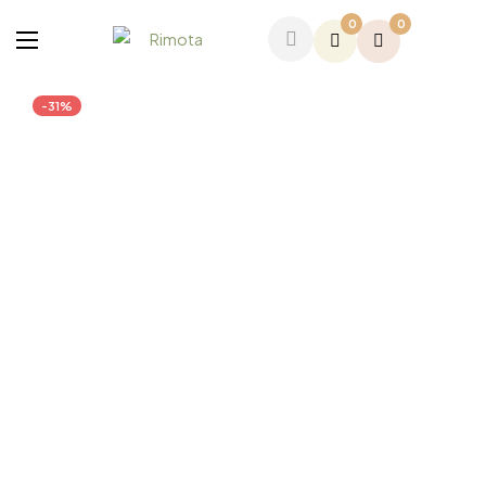
0
0
-31%