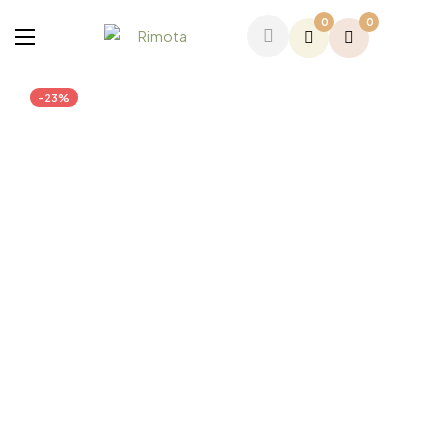
0
0
-23%