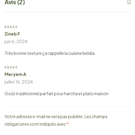
Avis (2)
Zineb F
Note
5
sur 5
juin 6, 2024
Très bonne texture ça rappelle la cuisine beldia
Meryem A
Note
5
sur 5
juillet 16, 2024
Goût traditionnel parfait pour harcha et plats maison
Votre adresse e-mail ne sera pas publiée.
Les champs
obligatoires sont indiqués avec
*