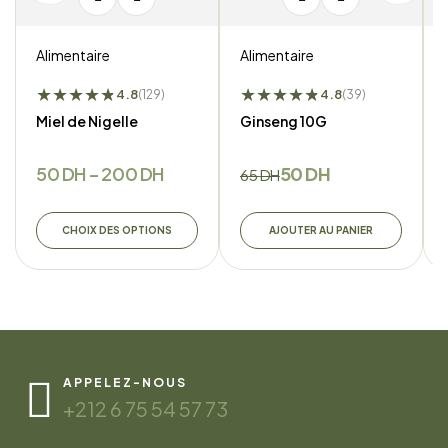
Alimentaire
Alimentaire
★
★
★
★
★
★
★
★
★
★
★
★
4.8
4.8
(129)
(39)
Miel de Nigelle
Ginseng 10G
50
DH
–
200
DH
50
DH
65
DH
CHOIX DES OPTIONS
AJOUTER AU PANIER
APPELEZ-NOUS
+212 6 75 54 57 73