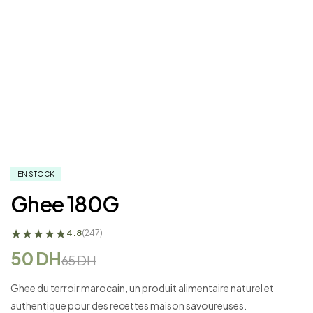
EN STOCK
Ghee 180G
★
★
★
★
★
★
4.8
(247)
50
DH
65
DH
Ghee du terroir marocain, un produit alimentaire naturel et
authentique pour des recettes maison savoureuses.