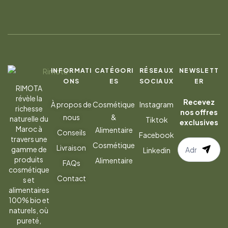
INFORMATI
CATÉGORI
RÉSEAUX
NEWSLETT
ONS
ES
SOCIAUX
ER
RIMOTA
révèle la
Recevez
À propos de
Cosmétique
Instagram
richesse
nos offres
nous
&
naturelle du
Tiktok
exclusives
Maroc à
Alimentaire
Conseils
Facebook
travers une
S’abonner
Cosmétique
Livraison
gamme de
Linkedin
à
produits
Alimentaire
FAQs
la
cosmétique
Contact
s et
newsletter
alimentaires
100% bio et
naturels, où
pureté,