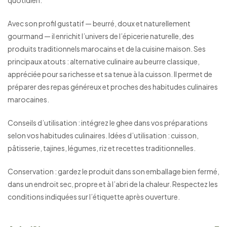
quotidien.
Avec son profil gustatif — beurré, doux et naturellement
gourmand — il enrichit l’univers de l’épicerie naturelle, des
produits traditionnels marocains et de la cuisine maison. Ses
principaux atouts : alternative culinaire au beurre classique,
appréciée pour sa richesse et sa tenue à la cuisson. Il permet de
préparer des repas généreux et proches des habitudes culinaires
marocaines.
Conseils d’utilisation : intégrez le ghee dans vos préparations
selon vos habitudes culinaires. Idées d’utilisation : cuisson,
pâtisserie, tajines, légumes, riz et recettes traditionnelles.
Conservation : gardez le produit dans son emballage bien fermé,
dans un endroit sec, propre et à l’abri de la chaleur. Respectez les
conditions indiquées sur l’étiquette après ouverture.