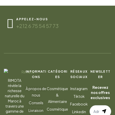
APPELEZ-NOUS
+212 6 75 54 57 73
INFORMATI
CATÉGORI
RÉSEAUX
NEWSLETT
ONS
ES
SOCIAUX
ER
RIMOTA
révèle la
Recevez
À propos de
Cosmétique
Instagram
richesse
nos offres
nous
&
naturelle du
Tiktok
exclusives
Maroc à
Alimentaire
Conseils
Facebook
travers une
S’abonner
Cosmétique
Livraison
gamme de
Linkedin
à