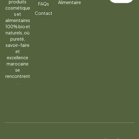
produits
Alimentaire
FAQs
la
cosmétique
Contact
s et
newsletter
alimentaires
100% bio et
naturels, où
pureté,
savoir-faire
et
excellence
marocaine
se
rencontrent
.