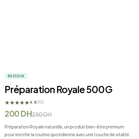
EN STOCK
Préparation Royale 500G
★
★
★
★
★
★
4.8
(151)
200
DH
250
DH
Préparation Royale naturelle, un produit bien-être premium
pour enrichir la routine quotidienne avec une touche de vitalité.