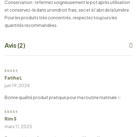
Conservation : refermez soigneusement le pot après utilisation
et conservez-le dans un endroit frais, sec et à l’abri de la lumière.
Pour les produits très concentrés, respectez toujours les
quantités recommandées.
Avis (2)
Fatiha L
Note
5
sur 5
juin 19, 2024
Bonne qualité produit pratique pour ma routine matinale ✨
Rim S
Note
5
sur 5
mars 11, 2025