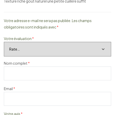
Texture riche goût naturel une petite cuillère suffit
Votre adresse e-mail ne sera pas publiée.
Les champs
obligatoires sont indiqués avec
*
Votre évaluation
*
Nom complet
*
Email
*
Votre avis
*