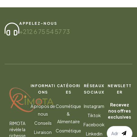
APPELEZ-NOUS
+212 6 75 54 57 73
INFORMATI
CATÉGORI
RÉSEAUX
NEWSLETT
ONS
ES
SOCIAUX
ER
Recevez
À propos de
Cosmétique
Instagram
nos offres
nous
&
Tiktok
exclusives
Alimentaire
Conseils
RIMOTA
Facebook
S’abonner
révèle la
Cosmétique
Livraison
Linkedin
richesse
à