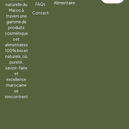
Alimentaire
FAQs
naturelle du
la
Maroc à
Contact
newsletter
travers une
gamme de
produits
cosmétique
s et
alimentaires
100% bio et
naturels, où
pureté,
savoir-faire
et
excellence
marocaine
se
rencontrent
.