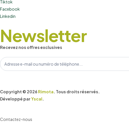
Tiktok
Facebook
Linkedin
Newsletter
Recevez nos offres exclusives
S’abonner
à
la
newsletter
Copyright © 2026
Rimota
. Tous droits réservés.
Développé par
Yscal
.
Contactez-nous