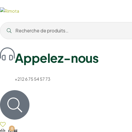
Appelez-nous
+212 6 75 54 57 73
0
0
DH