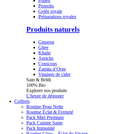
Pollen
Propolis
Gelée royale
Préparations royales
Produits naturels
Ginseng
Ghee
Khalie
Agriche
Couscous
Zamita d’Orge
Vinaigre de cidre
Sain & Beldi
100% Bio
Explorer nos produits
L’heure de déguster
Coffrets
Routine Peau Nette
Routine Éclat & Fermeté
Pack Miel Premium
Pack Cuisine Saine
Pack Immunité
Routine Glow – Éclat du Visage