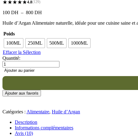
★
★
★
★
★
★
4.8
(129)
Plage
100
DH
–
800
DH
de
Huile d’Argan Alimentaire naturelle, idéale pour une cuisine saine et a
prix :
100 DH
Poids
à
800 DH
100ML
250ML
500ML
1000ML
Effacer la Sélection
Quantité:
Ajouter au panier
Ajouter aux favoris
Catégories :
Alimentaire
,
Huile d’Argan
Description
Informations complémentaires
Avis (10)