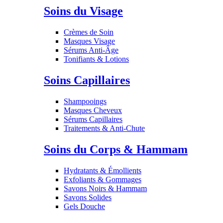
Soins du Visage
Crèmes de Soin
Masques Visage
Sérums Anti-Âge
Tonifiants & Lotions
Soins Capillaires
Shampooings
Masques Cheveux
Sérums Capillaires
Traitements & Anti-Chute
Soins du Corps & Hammam
Hydratants & Émollients
Exfoliants & Gommages
Savons Noirs & Hammam
Savons Solides
Gels Douche