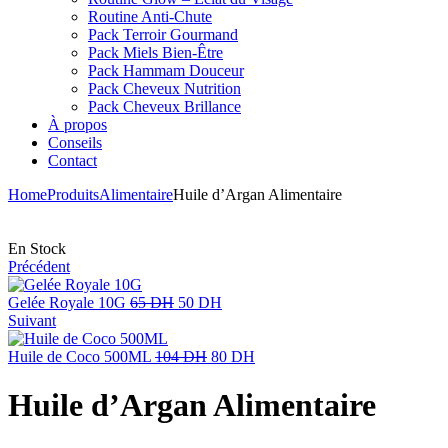
Routine Anti-Chute
Pack Terroir Gourmand
Pack Miels Bien-Être
Pack Hammam Douceur
Pack Cheveux Nutrition
Pack Cheveux Brillance
À propos
Conseils
Contact
Home
Produits
Alimentaire
Huile d’Argan Alimentaire
En Stock
Précédent
Le
Le
Gelée Royale 10G
65
DH
50
DH
prix
prix
Suivant
initial
actuel
était :
Le
est :
Le
Huile de Coco 500ML
104
DH
80
DH
65 DH.
prix
50 DH.
prix
initial
actuel
Huile d’Argan Alimentaire
était :
est :
104 DH.
80 DH.