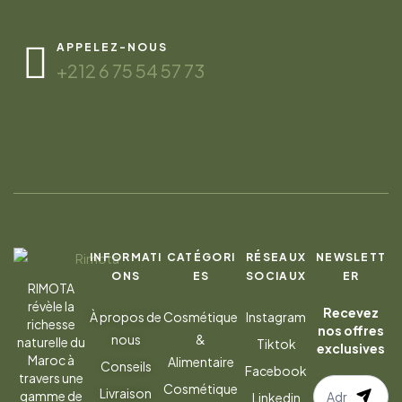
APPELEZ-NOUS
+212 6 75 54 57 73
INFORMATI
CATÉGORI
RÉSEAUX
NEWSLETT
ONS
ES
SOCIAUX
ER
RIMOTA
révèle la
Recevez
À propos de
Cosmétique
Instagram
richesse
nos offres
nous
&
naturelle du
Tiktok
exclusives
Maroc à
Alimentaire
Conseils
Facebook
travers une
S’abonner
Cosmétique
Livraison
gamme de
Linkedin