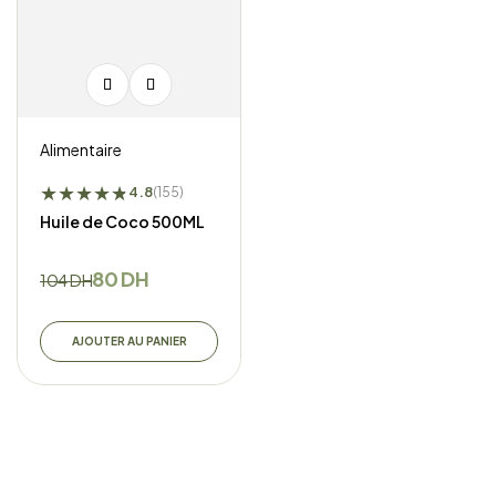
Alimentaire
★
★
★
★
★
★
4.8
(155)
Huile de Coco 500ML
80
DH
104
DH
AJOUTER AU PANIER