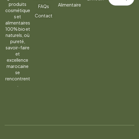
à
produits
Alimentaire
FAQs
la
cosmétique
Contact
s et
newsletter
alimentaires
100% bio et
naturels, où
pureté,
savoir-faire
et
excellence
marocaine
se
rencontrent
.