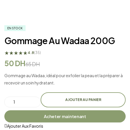
EN STOCK
Gommage Au Wadaa 200G
★
★
★
★
★
★
4.8
(35)
50
DH
65
DH
Gommage au Wadaa, idéal pour exfolier la peau et la préparer à
recevoir un soin hydratant.
AJOUTER AU PANIER
Acheter maintenant
Ajouter Aux Favoris