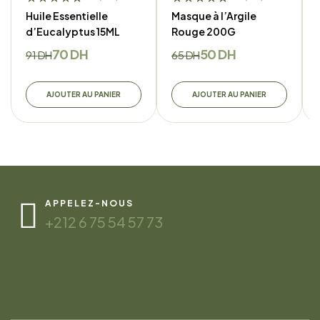
Huile Essentielle
Masque à l’Argile
d’Eucalyptus 15ML
Rouge 200G
70
DH
50
DH
91
DH
65
DH
AJOUTER AU PANIER
AJOUTER AU PANIER
APPELEZ-NOUS
+212 6 75 54 57 73