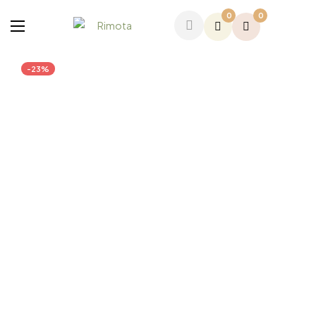
0
0
-23%