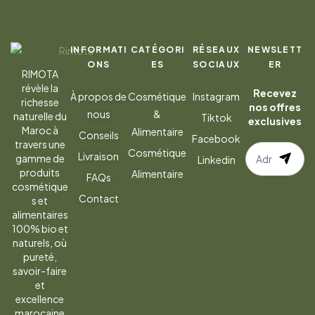
INFORMATI
CATÉGORI
RÉSEAUX
NEWSLETT
ONS
ES
SOCIAUX
ER
RIMOTA
révèle la
Recevez
À propos de
Cosmétique
Instagram
richesse
nos offres
nous
&
naturelle du
Tiktok
exclusives
Maroc à
Alimentaire
Conseils
Facebook
travers une
S’abonner
Cosmétique
Livraison
gamme de
Linkedin
à
produits
Alimentaire
FAQs
la
cosmétique
Contact
s et
newsletter
alimentaires
100% bio et
naturels, où
pureté,
savoir-faire
et
excellence
marocaine