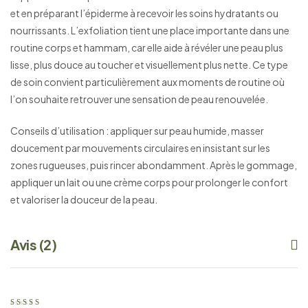
et en préparant l’épiderme à recevoir les soins hydratants ou
nourrissants. L’exfoliation tient une place importante dans une
routine corps et hammam, car elle aide à révéler une peau plus
lisse, plus douce au toucher et visuellement plus nette. Ce type
de soin convient particulièrement aux moments de routine où
l’on souhaite retrouver une sensation de peau renouvelée.
Conseils d’utilisation : appliquer sur peau humide, masser
doucement par mouvements circulaires en insistant sur les
zones rugueuses, puis rincer abondamment. Après le gommage,
appliquer un lait ou une crème corps pour prolonger le confort
et valoriser la douceur de la peau.
Avis (2)