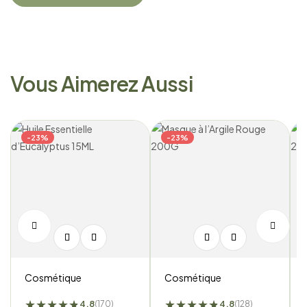
Vous Aimerez Aussi
-23%
-23%
Cosmétique
Cosmétique
★
★
★
★
★
★
★
★
★
★
★
★
4.8
4.8
(170)
(128)