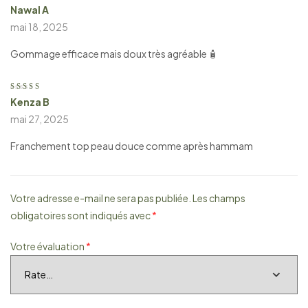
Nawal A
Note
4
sur
5
mai 18, 2025
Gommage efficace mais doux très agréable 🧴
Kenza B
Note
5
sur 5
mai 27, 2025
Franchement top peau douce comme après hammam
Votre adresse e-mail ne sera pas publiée.
Les champs
obligatoires sont indiqués avec
*
Votre évaluation
*