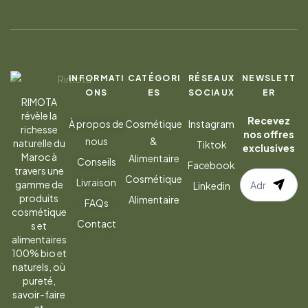
INFORMATI
CATÉGORI
RÉSEAUX
NEWSLETT
ONS
ES
SOCIAUX
ER
RIMOTA
révèle la
Recevez
À propos de
Cosmétique
Instagram
richesse
nos offres
nous
&
naturelle du
Tiktok
exclusives
Maroc à
Alimentaire
Conseils
Facebook
travers une
S’abonner
Cosmétique
Livraison
gamme de
Linkedin
à
produits
Alimentaire
FAQs
la
cosmétique
Contact
s et
newsletter
alimentaires
100% bio et
naturels, où
pureté,
savoir-faire