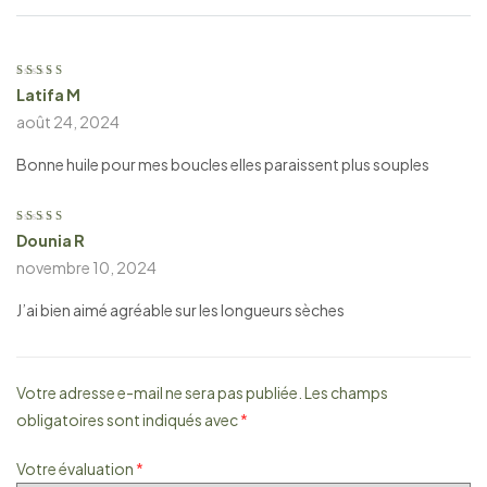
Latifa M
Note
5
sur 5
août 24, 2024
Bonne huile pour mes boucles elles paraissent plus souples
Dounia R
Note
5
sur 5
novembre 10, 2024
J’ai bien aimé agréable sur les longueurs sèches
Votre adresse e-mail ne sera pas publiée.
Les champs
obligatoires sont indiqués avec
*
Votre évaluation
*