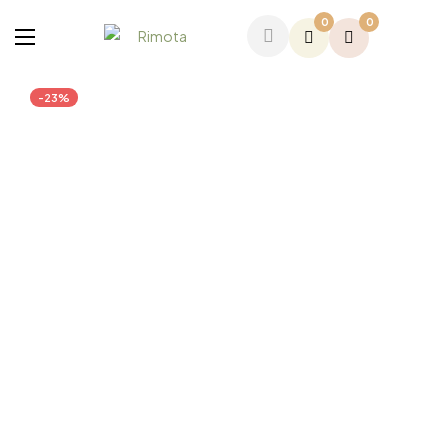
0
0
-23%