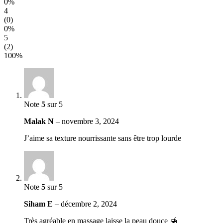
0%
4
(0)
0%
5
(2)
100%
Note
5
sur 5
Malak N
–
novembre 3, 2024
J’aime sa texture nourrissante sans être trop lourde
Note
5
sur 5
Siham E
–
décembre 2, 2024
Très agréable en massage laisse la peau douce 🍯