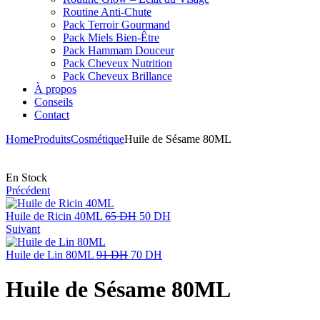
Routine Anti-Chute
Pack Terroir Gourmand
Pack Miels Bien-Être
Pack Hammam Douceur
Pack Cheveux Nutrition
Pack Cheveux Brillance
À propos
Conseils
Contact
Home
Produits
Cosmétique
Huile de Sésame 80ML
En Stock
Précédent
Le
Le
Huile de Ricin 40ML
65
DH
50
DH
prix
prix
Suivant
initial
actuel
Le
était :
Le
est :
Huile de Lin 80ML
91
DH
70
DH
prix
65 DH.
prix
50 DH.
initial
actuel
Huile de Sésame 80ML
était :
est :
91 DH.
70 DH.