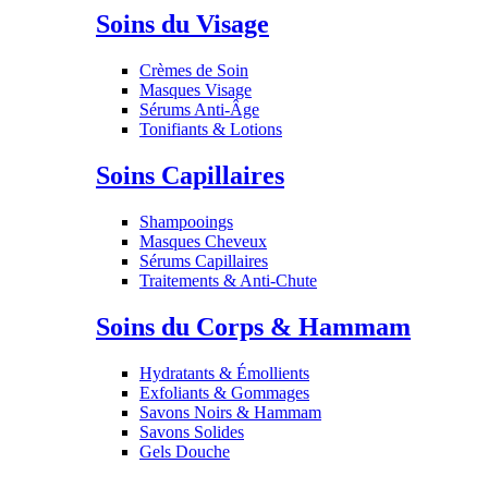
Soins du Visage
Crèmes de Soin
Masques Visage
Sérums Anti-Âge
Tonifiants & Lotions
Soins Capillaires
Shampooings
Masques Cheveux
Sérums Capillaires
Traitements & Anti-Chute
Soins du Corps & Hammam
Hydratants & Émollients
Exfoliants & Gommages
Savons Noirs & Hammam
Savons Solides
Gels Douche