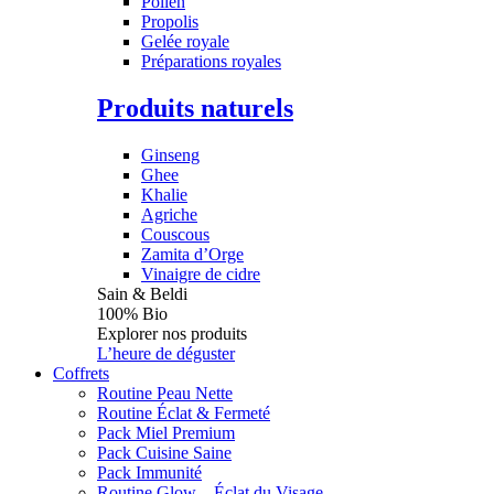
Pollen
Propolis
Gelée royale
Préparations royales
Produits naturels
Ginseng
Ghee
Khalie
Agriche
Couscous
Zamita d’Orge
Vinaigre de cidre
Sain & Beldi
100% Bio
Explorer nos produits
L’heure de déguster
Coffrets
Routine Peau Nette
Routine Éclat & Fermeté
Pack Miel Premium
Pack Cuisine Saine
Pack Immunité
Routine Glow – Éclat du Visage