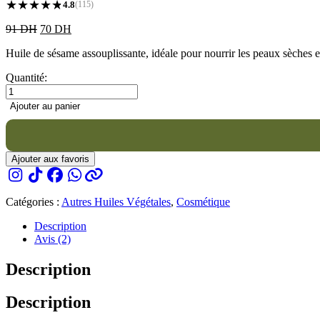
★
★
★
★
★
★
4.8
(115)
Le
Le
91
DH
70
DH
prix
prix
Huile de sésame assouplissante, idéale pour nourrir les peaux sèches 
initial
actuel
était :
est :
Quantité:
91 DH.
70 DH.
Ajouter au panier
Ajouter aux favoris
Catégories :
Autres Huiles Végétales
,
Cosmétique
Description
Avis (2)
Description
Description