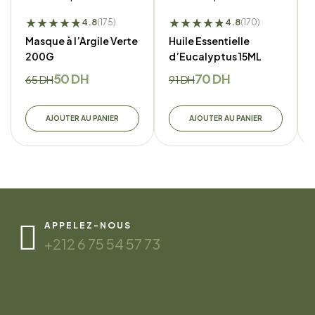
★
★
★
★
★
★
★
★
★
★
★
★
4.8
4.8
(175)
(170)
Masque à l’Argile Verte
Huile Essentielle
200G
d’Eucalyptus 15ML
50
DH
70
DH
65
DH
91
DH
AJOUTER AU PANIER
AJOUTER AU PANIER
APPELEZ-NOUS
+212 6 75 54 57 73