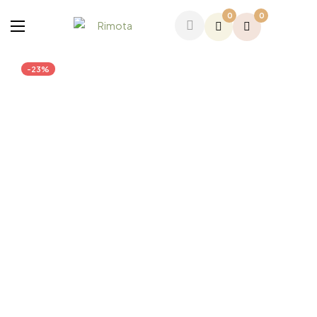
0
0
-23%