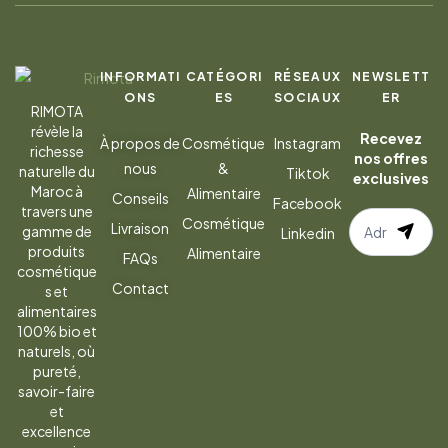
INFORMATI
CATÉGORI
RÉSEAUX
NEWSLETT
ONS
ES
SOCIAUX
ER
RIMOTA
révèle la
Recevez
À propos de
Cosmétique
Instagram
richesse
nos offres
nous
&
naturelle du
Tiktok
exclusives
Maroc à
Alimentaire
Conseils
Facebook
travers une
S’abonner
Cosmétique
Livraison
gamme de
Linkedin
à
produits
Alimentaire
FAQs
la
cosmétique
Contact
s et
newsletter
alimentaires
100% bio et
naturels, où
pureté,
savoir-faire
et
excellence