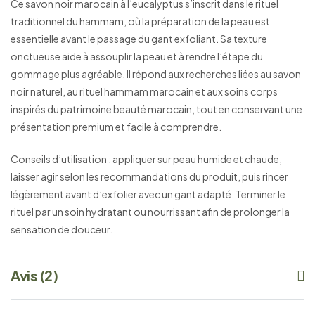
Ce savon noir marocain à l’eucalyptus s’inscrit dans le rituel
traditionnel du hammam, où la préparation de la peau est
essentielle avant le passage du gant exfoliant. Sa texture
onctueuse aide à assouplir la peau et à rendre l’étape du
gommage plus agréable. Il répond aux recherches liées au savon
noir naturel, au rituel hammam marocain et aux soins corps
inspirés du patrimoine beauté marocain, tout en conservant une
présentation premium et facile à comprendre.
Conseils d’utilisation : appliquer sur peau humide et chaude,
laisser agir selon les recommandations du produit, puis rincer
légèrement avant d’exfolier avec un gant adapté. Terminer le
rituel par un soin hydratant ou nourrissant afin de prolonger la
sensation de douceur.
Avis (2)