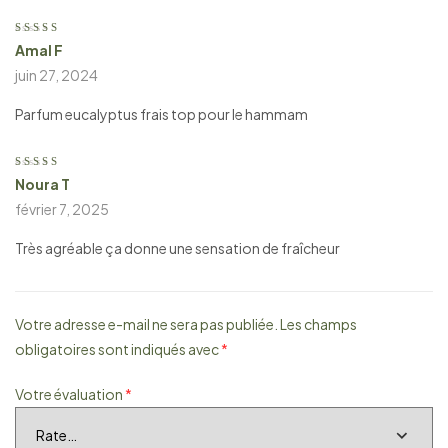
Amal F
Note
4
sur
5
juin 27, 2024
Parfum eucalyptus frais top pour le hammam
Noura T
Note
5
sur 5
février 7, 2025
Très agréable ça donne une sensation de fraîcheur
Votre adresse e-mail ne sera pas publiée.
Les champs
obligatoires sont indiqués avec
*
Votre évaluation
*