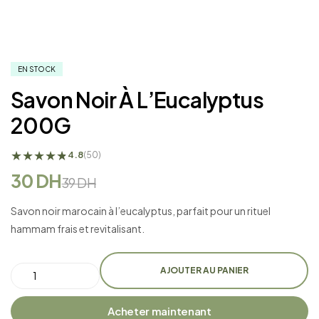
EN STOCK
Savon Noir À L’Eucalyptus
200G
★
★
★
★
★
★
4.8
(50)
30
DH
39
DH
Savon noir marocain à l’eucalyptus, parfait pour un rituel
hammam frais et revitalisant.
AJOUTER AU PANIER
Acheter maintenant