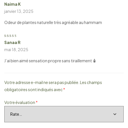
Naima K
Note
5
sur 5
janvier 13, 2025
Odeur de plantes naturelle très agréable au hammam
Sanaa R
Note
5
sur 5
mai 18, 2025
J’ai bien aimé sensation propre sans tiraillement 🧴
Votre adresse e-mail ne sera pas publiée.
Les champs
obligatoires sont indiqués avec
*
Votre évaluation
*