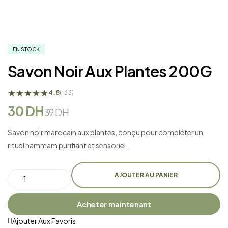
EN STOCK
Savon Noir Aux Plantes 200G
★
★
★
★
★
★
4.8
(133)
30
DH
39
DH
Savon noir marocain aux plantes, conçu pour compléter un
rituel hammam purifiant et sensoriel.
AJOUTER AU PANIER
Acheter maintenant
Ajouter Aux Favoris