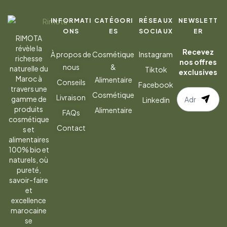
INFORMATI
CATÉGORI
RÉSEAUX
NEWSLETT
ONS
ES
SOCIAUX
ER
RIMOTA
révèle la
Recevez
À propos de
Cosmétique
Instagram
richesse
nos offres
nous
&
naturelle du
Tiktok
exclusives
Maroc à
Alimentaire
Conseils
Facebook
travers une
S’abonner
Cosmétique
Livraison
gamme de
Linkedin
à
produits
Alimentaire
FAQs
la
cosmétique
Contact
s et
newsletter
alimentaires
100% bio et
naturels, où
pureté,
savoir-faire
et
excellence
marocaine
se