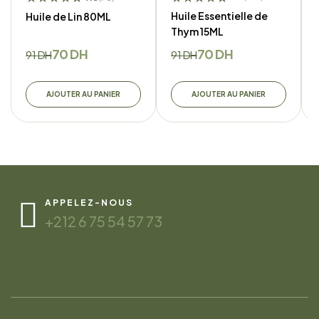
Huile Essentielle de
Huile de Lin 80ML
Thym 15ML
70
DH
70
DH
91
DH
91
DH
AJOUTER AU PANIER
AJOUTER AU PANIER
APPELEZ-NOUS
+212 6 75 54 57 73