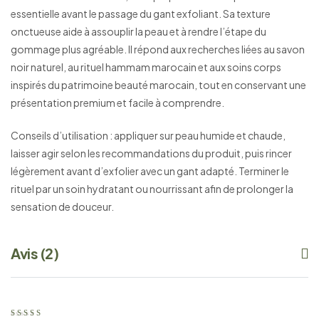
essentielle avant le passage du gant exfoliant. Sa texture
onctueuse aide à assouplir la peau et à rendre l’étape du
gommage plus agréable. Il répond aux recherches liées au savon
noir naturel, au rituel hammam marocain et aux soins corps
inspirés du patrimoine beauté marocain, tout en conservant une
présentation premium et facile à comprendre.
Conseils d’utilisation : appliquer sur peau humide et chaude,
laisser agir selon les recommandations du produit, puis rincer
légèrement avant d’exfolier avec un gant adapté. Terminer le
rituel par un soin hydratant ou nourrissant afin de prolonger la
sensation de douceur.
Avis (2)