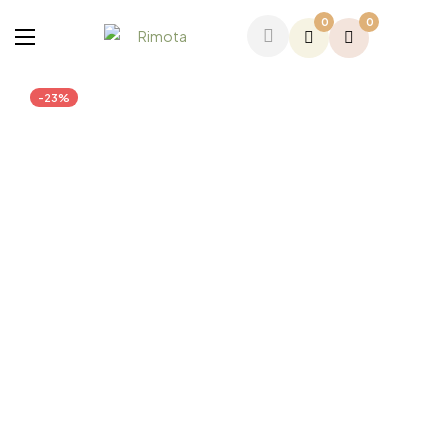
0
0
-23%