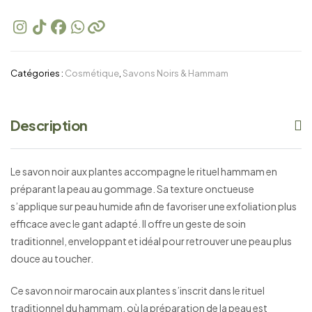
Catégories :
Cosmétique
,
Savons Noirs & Hammam
Description
Le savon noir aux plantes accompagne le rituel hammam en
préparant la peau au gommage. Sa texture onctueuse
s’applique sur peau humide afin de favoriser une exfoliation plus
efficace avec le gant adapté. Il offre un geste de soin
traditionnel, enveloppant et idéal pour retrouver une peau plus
douce au toucher.
Ce savon noir marocain aux plantes s’inscrit dans le rituel
traditionnel du hammam, où la préparation de la peau est