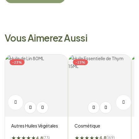
Vous Aimerez Aussi
-23%
-23%
Cosmétique
Autres Huiles Végétales
★
★
★
★
★
★
★
★
★
★
★
★
4.8
4.8
(169)
(73)