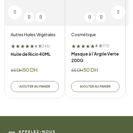
Cosmétique
Autres Huiles Végétales
★
★
★
★
★
★
★
★
★
★
★
★
4.8
4.8
(175)
(246)
Masque à l’Argile Verte
Huile de Ricin 40ML
200G
50
DH
50
DH
65
DH
65
DH
AJOUTER AU PANIER
AJOUTER AU PANIER
APPELEZ-NOUS