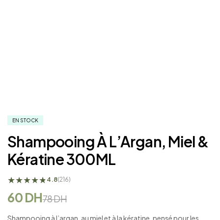
EN STOCK
Shampooing À L’Argan, Miel &
Kératine 300ML
★
★
★
★
★
★
4.8
(216)
60
DH
78
DH
Shampooing à l’argan, au miel et à la kératine, pensé pour les