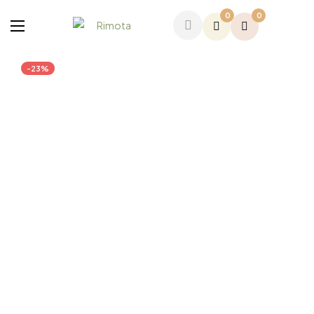
0
0
-23%