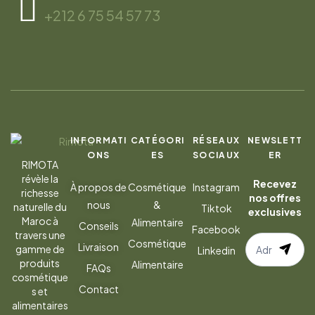
+212 6 75 54 57 73
INFORMATI
CATÉGORI
RÉSEAUX
NEWSLETT
ONS
ES
SOCIAUX
ER
RIMOTA
révèle la
Recevez
À propos de
Cosmétique
Instagram
richesse
nos offres
nous
&
naturelle du
Tiktok
exclusives
Maroc à
Alimentaire
Conseils
Facebook
travers une
S’abonner
Cosmétique
Livraison
gamme de
Linkedin
à
produits
Alimentaire
FAQs
la
cosmétique
Contact
s et
newsletter
alimentaires