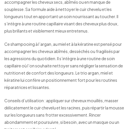
accompagner les cheveux secs, abîmés ou en manque de
souplesse. Sa formule aide à nettoyer le cuir chevelu et les
longueurs tout en apportant un soin nourrissant au toucher. Il
s’intègre à une routine capillaire visant des cheveux plus doux,
plus brillants et visiblement mieux entretenus.
Ce shampooing à l’argan, au miel et à la kératine est pensé pour
accompagner les cheveux abîmés, desséchés ou fragilisés par
les agressions du quotidien. Il s’intègre à une routine de soin
capillaire où l’on souhaite nettoyer sans négliger la sensation de
nutrition et de confort des longueurs. Le trio argan, miel et
kératine lui confère un positionnement fort pour les routines
réparatrices et lissantes.
Conseils d’utilisation : appliquer sur cheveux mouillés, masser
délicatement le cuir chevelu et les racines, puis répartir la mousse
sur les longueurs sans frotter excessivement. Rincer
abondamment et poursuivre, si besoin, avec un masque ou un