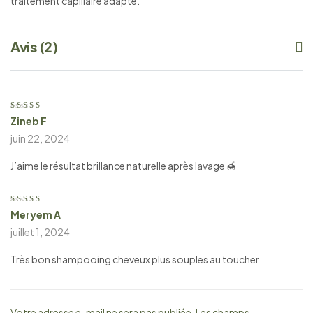
traitement capillaire adapté.
Avis (2)
Zineb F
Note
5
sur 5
juin 22, 2024
J’aime le résultat brillance naturelle après lavage 🍯
Meryem A
Note
4
sur
5
juillet 1, 2024
Très bon shampooing cheveux plus souples au toucher
Votre adresse e-mail ne sera pas publiée.
Les champs