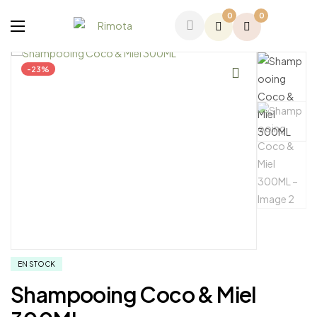
0
0
-23%
EN STOCK
Shampooing Coco & Miel