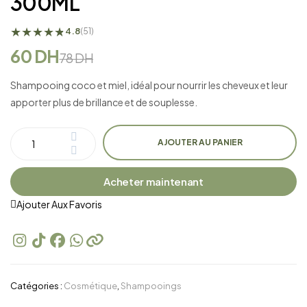
300ML
★
★
★
★
★
★
4.8
(51)
60
DH
78
DH
Shampooing coco et miel, idéal pour nourrir les cheveux et leur
apporter plus de brillance et de souplesse.
AJOUTER AU PANIER
Acheter maintenant
Ajouter Aux Favoris
Catégories :
Cosmétique
,
Shampooings