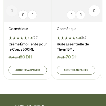
Cosmétique
Cosmétique
★
★
★
★
★
★
★
★
★
★
★
★
4.8
4.8
(99)
(169)
Crème Émolliente pour
Huile Essentielle de
le Corps 300ML
Thym 15ML
80
DH
70
DH
104
DH
91
DH
AJOUTER AU PANIER
AJOUTER AU PANIER