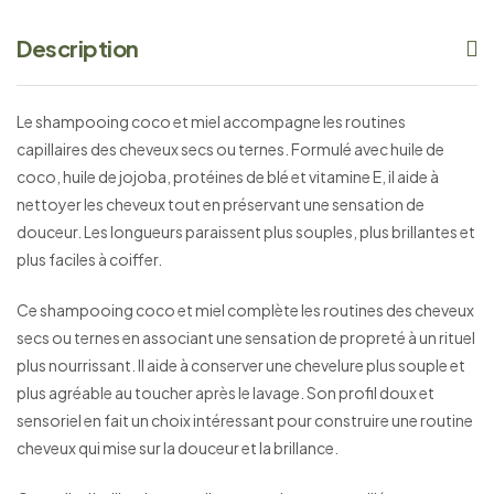
Description
Le shampooing coco et miel accompagne les routines
capillaires des cheveux secs ou ternes. Formulé avec huile de
coco, huile de jojoba, protéines de blé et vitamine E, il aide à
nettoyer les cheveux tout en préservant une sensation de
douceur. Les longueurs paraissent plus souples, plus brillantes et
plus faciles à coiffer.
Ce shampooing coco et miel complète les routines des cheveux
secs ou ternes en associant une sensation de propreté à un rituel
plus nourrissant. Il aide à conserver une chevelure plus souple et
plus agréable au toucher après le lavage. Son profil doux et
sensoriel en fait un choix intéressant pour construire une routine
cheveux qui mise sur la douceur et la brillance.