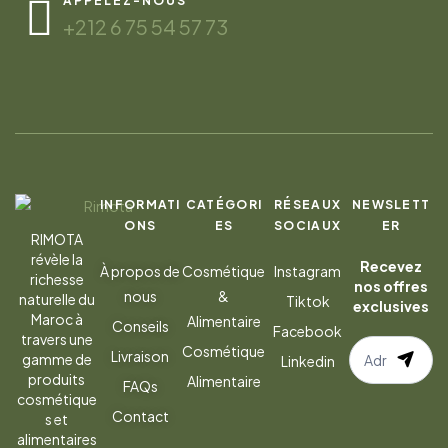
APPELEZ-NOUS
+212 6 75 54 57 73
INFORMATI
CATÉGORI
RÉSEAUX
NEWSLETT
ONS
ES
SOCIAUX
ER
RIMOTA
révèle la
Recevez
À propos de
Cosmétique
Instagram
richesse
nos offres
nous
&
naturelle du
Tiktok
exclusives
Maroc à
Alimentaire
Conseils
Facebook
travers une
S’abonner
Cosmétique
Livraison
gamme de
Linkedin
à
produits
Alimentaire
FAQs
la
cosmétique
Contact
s et
newsletter
alimentaires