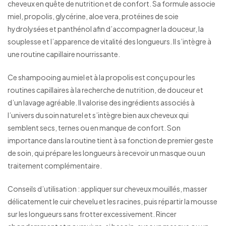
cheveux en quête de nutrition et de confort. Sa formule associe
miel, propolis, glycérine, aloe vera, protéines de soie
hydrolysées et panthénol afin d’accompagner la douceur, la
souplesse et l’apparence de vitalité des longueurs. Il s’intègre à
une routine capillaire nourrissante.
Ce shampooing au miel et à la propolis est conçu pour les
routines capillaires à la recherche de nutrition, de douceur et
d’un lavage agréable. Il valorise des ingrédients associés à
l’univers du soin naturel et s’intègre bien aux cheveux qui
semblent secs, ternes ou en manque de confort. Son
importance dans la routine tient à sa fonction de premier geste
de soin, qui prépare les longueurs à recevoir un masque ou un
traitement complémentaire.
Conseils d’utilisation : appliquer sur cheveux mouillés, masser
délicatement le cuir chevelu et les racines, puis répartir la mousse
sur les longueurs sans frotter excessivement. Rincer