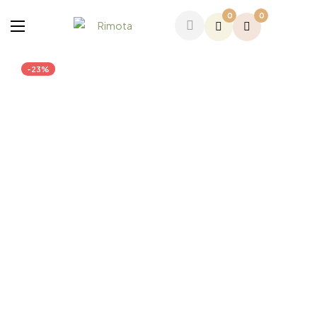
0
0
-23%