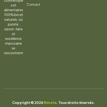
cosmétique
Contact
s et
newsletter
alimentaires
100% bio et
naturels, où
pureté,
savoir-faire
et
excellence
marocaine
se
rencontrent
.
Copyright © 2026
Rimota
. Tous droits réservés.