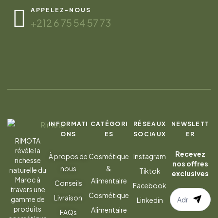
APPELEZ-NOUS
+212 6 75 54 57 73
INFORMATI
CATÉGORI
RÉSEAUX
NEWSLETT
ONS
ES
SOCIAUX
ER
RIMOTA
révèle la
Recevez
À propos de
Cosmétique
Instagram
richesse
nos offres
nous
&
naturelle du
Tiktok
exclusives
Maroc à
Alimentaire
Conseils
Facebook
travers une
S’abonner
Cosmétique
Livraison
gamme de
Linkedin
à
produits
Alimentaire
FAQs
la