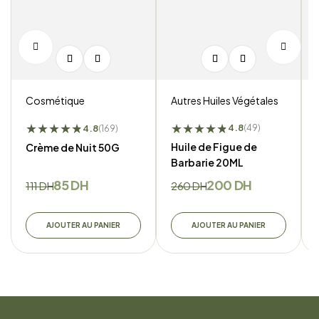
Autres Huiles Végétales
Cosmétique
★
★
★
★
★
★
★
★
★
★
★
★
4.8
4.8
(49)
(169)
Huile de Figue de
Crème de Nuit 50G
Barbarie 20ML
85
DH
200
DH
111
DH
260
DH
AJOUTER AU PANIER
AJOUTER AU PANIER