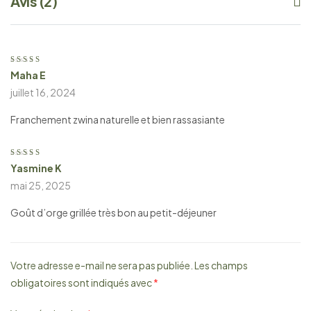
Avis (2)
Maha E
Note
4
sur
5
juillet 16, 2024
Franchement zwina naturelle et bien rassasiante
Yasmine K
Note
5
sur 5
mai 25, 2025
Goût d’orge grillée très bon au petit-déjeuner
Votre adresse e-mail ne sera pas publiée.
Les champs
obligatoires sont indiqués avec
*