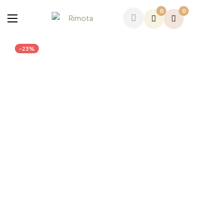
0
0
-23%