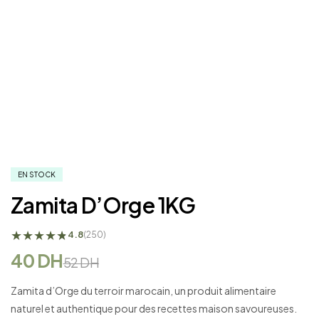
EN STOCK
Zamita D’Orge 1KG
★
★
★
★
★
★
4.8
(250)
40
DH
52
DH
Zamita d’Orge du terroir marocain, un produit alimentaire
naturel et authentique pour des recettes maison savoureuses.