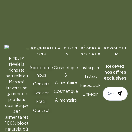
INFORMATI
CATÉGORI
RÉSEAUX
NEWSLETT
ONS
ES
SOCIAUX
ER
RIMOTA
révèle la
Recevez
À propos de
Cosmétique
Instagram
richesse
nos offres
nous
&
naturelle du
Tiktok
exclusives
Maroc à
Alimentaire
Conseils
Facebook
travers une
S’abonner
Cosmétique
Livraison
gamme de
Linkedin
à
produits
Alimentaire
FAQs
la
cosmétique
Contact
s et
newsletter
alimentaires
100% bio et
naturels, où